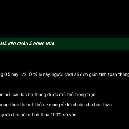
I MÃ KÈO CHÂU Á ĐỒNG NỬA
 0.5 hay 1/2. Ở tỷ lệ này, người chơi sẽ đơn giản tính toán thắn
n nếu câu lạc bộ thắng được đối thủ trong trận.
ông thua thì bet thủ sẽ mang về lợi nhuận cho bản thân.
người chơi sẽ bi tính thua 100% số vốn.