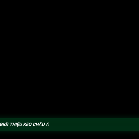
GIỚI THIỆU KÈO CHÂU Á