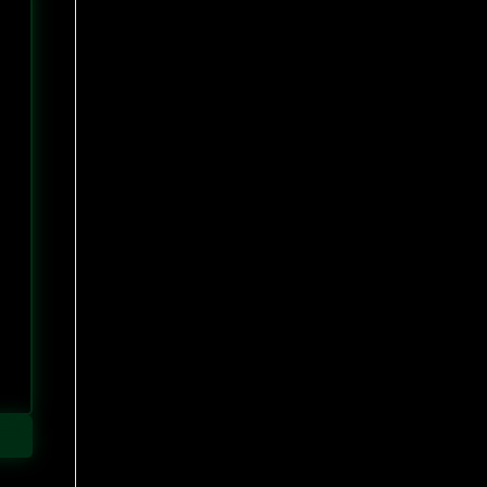
New88
Cho
–
Mọi
Hướng
Tân
Dẫn
Thủ
Nhanh
Chóng
Trong
1
Phút