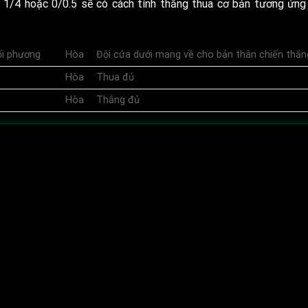
1/4 hoặc 0/0.5 sẽ có cách tính thắng thua cơ bản tương ứng
ối phương
Hòa
Đội cửa dưới mang về cho bản thân chiến thắn
Hòa
Thua đủ
Hòa
Thắng đủ