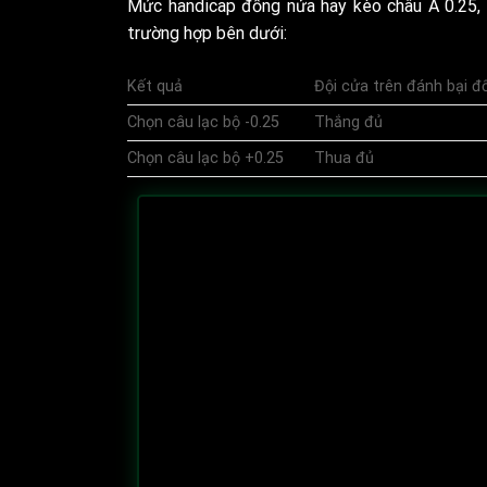
Mức handicap đồng nửa hay kèo châu Á 0.25, 
trường hợp bên dưới:
Kết quả
Đội cửa trên đánh bại đ
Chọn câu lạc bộ -0.25
Thắng đủ
Chọn câu lạc bộ +0.25
Thua đủ