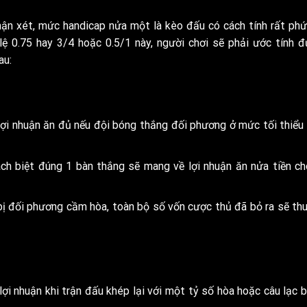
hận xét, mức handicap nửa một là kèo đấu có cách tính rất ph
 lệ 0.75 hay 3/4 hoặc 0.5/1 này, người chơi sẽ phải ước tính 
au:
lợi nhuận ăn đủ nếu đội bóng thắng đối phương ở mức tối thiểu
ách biệt đúng 1 bàn thắng sẽ mang về lợi nhuận ăn nửa tiền c
bị đối phương cầm hòa, toàn bộ số vốn cược thủ đã bỏ ra sẽ th
ợi nhuận khi trận đấu khép lại với một tỷ số hòa hoặc câu lạc 