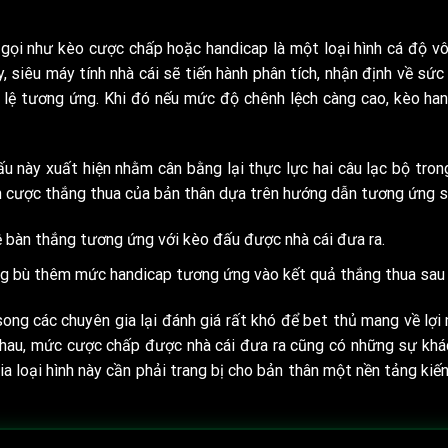
 gọi như kèo cược chấp hoặc handicap là một loại hình cá độ v
y, siêu máy tính nhà cái sẽ tiến hành phân tích, nhận định về sứ
ỷ lệ tương ứng. Khi đó nếu mức độ chênh lệch càng cao, kèo ha
u này xuất hiện nhằm cân bằng lại thực lực hai câu lạc bộ tro
toán cược thắng thua của bản thân dựa trên hướng dẫn tương ứng s
lệ bàn thắng tương ứng với kèo đấu được nhà cái đưa ra.
ng bù thêm mức handicap tương ứng vào kết quả thắng thua sau 
song các chuyên gia lại đánh giá rất khó để bet thủ mang về lợi
 nhau, mức cược chấp được nhà cái đưa ra cũng có những sự khá
a loại hình này cần phải trang bị cho bản thân một nền tảng kiế