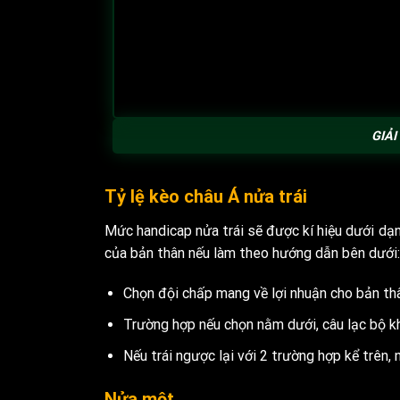
GIẢ
Tỷ lệ kèo châu Á nửa trái
Mức handicap nửa trái sẽ được kí hiệu dưới dạng
của bản thân nếu làm theo hướng dẫn bên dưới:
Chọn đội chấp mang về lợi nhuận cho bản thâ
Trường hợp nếu chọn nằm dưới, câu lạc bộ kh
Nếu trái ngược lại với 2 trường hợp kể trên, 
Nửa một