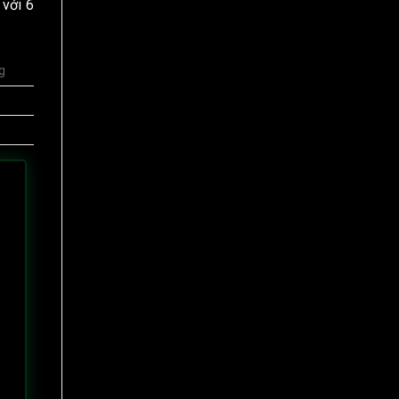
 với 6
g