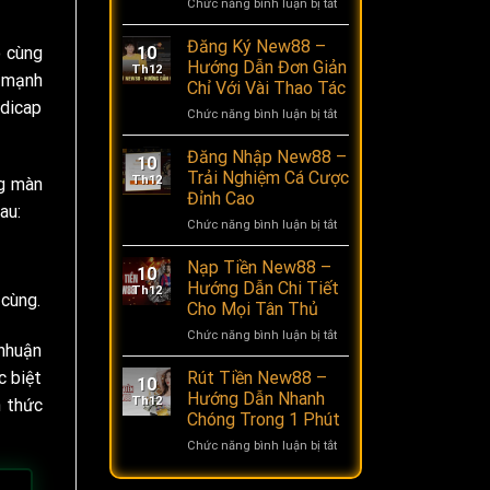
Chức năng bình luận bị tắt
ở
Đá
Gà
Đăng Ký New88 –
ô cùng
10
Tre
Hướng Dẫn Đơn Giản
Th12
c mạnh
Là
Chỉ Với Vài Thao Tác
Gì?
ndicap
Chức năng bình luận bị tắt
ở
Bí
Đăng
Kíp
Ký
Chọn
Đăng Nhập New88 –
10
New88
Chiến
Trải Nghiệm Cá Cược
Th12
ng màn
–
Kê
Đỉnh Cao
Hướng
Mạnh
au:
Chức năng bình luận bị tắt
ở
Dẫn
Mẽ,
Đăng
Đơn
Đá
Nhập
Giản
Nạp Tiền New88 –
Tốt
10
New88
Chỉ
Hướng Dẫn Chi Tiết
Th12
cùng.
–
Với
Cho Mọi Tân Thủ
Trải
Vài
Chức năng bình luận bị tắt
ở
Nghiệm
Thao
 nhuận
Nạp
Cá
Tác
Tiền
Cược
c biệt
Rút Tiền New88 –
10
New88
Đỉnh
Hướng Dẫn Nhanh
Th12
n thức
–
Cao
Chóng Trong 1 Phút
Hướng
Chức năng bình luận bị tắt
ở
Dẫn
Rút
Chi
Tiền
Tiết