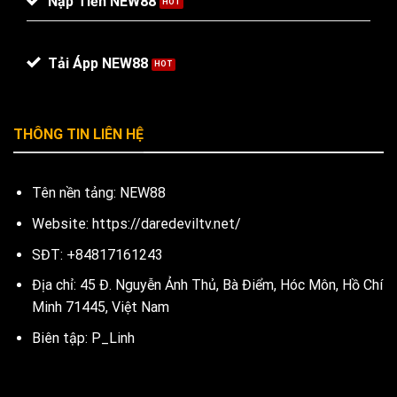
Nạp Tiền NEW88
Tải Ápp NEW88
THÔNG TIN LIÊN HỆ
Tên nền tảng: NEW88
Website: https://daredeviltv.net/
SĐT: +84817161243
Địa chỉ: 45 Đ. Nguyễn Ảnh Thủ, Bà Điểm, Hóc Môn, Hồ Chí
Minh 71445, Việt Nam
Biên tập: P_Linh