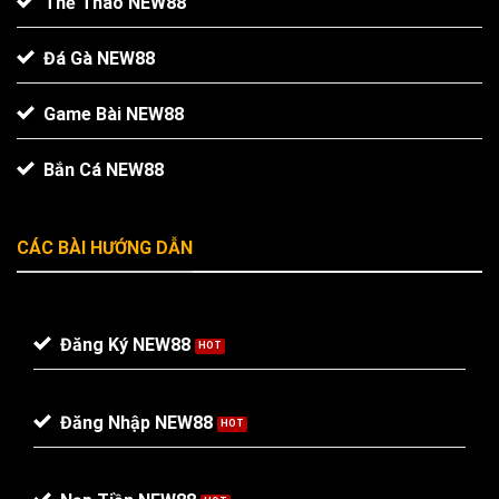
Thể Thao NEW88
Đá Gà NEW88
Game Bài NEW88
Bắn Cá NEW88
CÁC BÀI HƯỚNG DẪN
Đăng Ký NEW88
Đăng Nhập NEW88